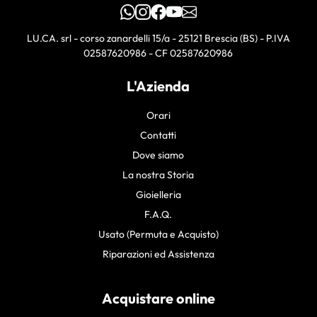
WhatsApp
Instagram
Facebook
YouTube
Email
LU.CA. srl - corso zanardelli 15/a - 25121 Brescia (BS) - P.IVA
02587620986 - CF 02587620986
L'Azienda
Orari
Contatti
Dove siamo
La nostra Storia
Gioielleria
F.A.Q.
Usato (Permuta e Acquisto)
Riparazioni ed Assistenza
Acquistare online