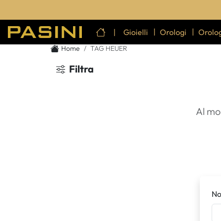
|
Gioielli
Orologi
Orolog
Home
Home
TAG HEUER
Filtra
Al mo
N