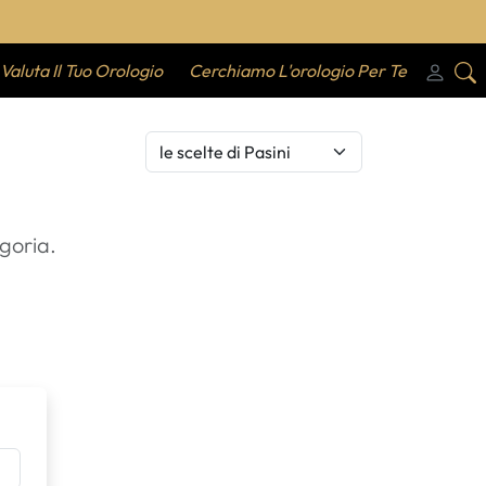
Valuta Il Tuo Orologio
Cerchiamo L'orologio Per Te
ordina_per
goria.