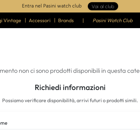
Entra nel Pasini watch club
Vai al club
i Vintage
Accessori
Brands
|
Pasini Watch Club
mento non ci sono prodotti disponibili in questa cate
Richiedi informazioni
Possiamo verificare disponibilità, arrivi futuri o prodotti simili.
ome