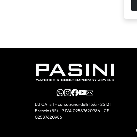
WhatsApp
Instagram
Facebook
YouTube
Email
LU.CA. srl - corso zanardelli 15/a - 25121
Brescia (BS) - P.IVA 02587620986 - CF
02587620986