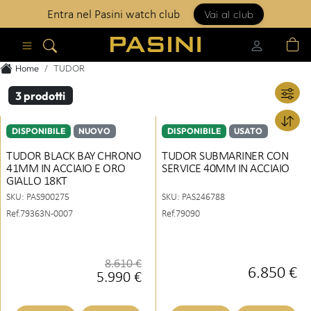
Vai al club
Entra nel Pasini watch club
Apri menu
Home
TUDOR
3
prodotti
DISPONIBILE
NUOVO
DISPONIBILE
USATO
TUDOR BLACK BAY CHRONO
TUDOR SUBMARINER CON
41MM IN ACCIAIO E ORO
SERVICE 40MM IN ACCIAIO
GIALLO 18KT
SKU:
PAS900275
SKU:
PAS246788
Ref.79363N-0007
Ref.79090
8.610 €
6.850 €
5.990 €