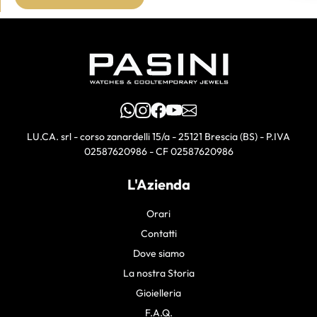
WhatsApp
Instagram
Facebook
YouTube
Email
LU.CA. srl - corso zanardelli 15/a - 25121 Brescia (BS) - P.IVA
02587620986 - CF 02587620986
L'Azienda
Orari
Contatti
Dove siamo
La nostra Storia
Gioielleria
F.A.Q.